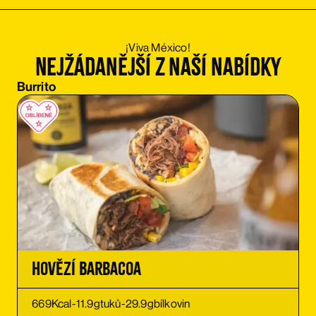
¡Viva México!
Nejžádanější z naší nabídky
Burrito
Hovězí Barbacoa
669
Kcal
-
11.9
g
tuků
-
29.9
g
bílkovin