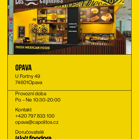
Opava
U Fortny 49
74601
Opava
Provozní doba
Po – Ne 10:30-20:00
Kontakt
+420 797 833 100
opava@capolitos.cz
Doručovatelé