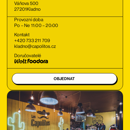
Váňova 500
27201
Kladno
Provozní doba
Po – Ne 11:00 – 20:00
Kontakt
+420 733 211 709
kladno@capolitos.cz
Doručovatelé
OBJEDNAT