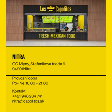
Nitra
OC Mlyny, Stefanikova trieda 61
94901
Nitra
Provozní doba
Po- Ne 10:00 - 21:00
Kontakt
+421 948 234 741
nitra@capolitos.sk