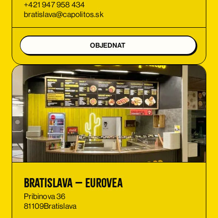
+421 947 958 434
bratislava@capolitos.sk
OBJEDNAT
Bratislava – Eurovea
Pribinova 36
81109
Bratislava