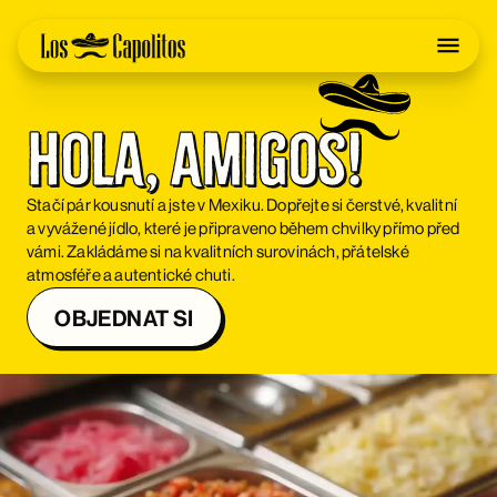
Hola, Amigos!
Stačí pár kousnutí a jste v Mexiku. Dopřejte si čerstvé, kvalitní
a vyvážené jídlo, které je připraveno během chvilky přímo před
vámi. Zakládáme si na kvalitních surovinách, přátelské
atmosféře a autentické chuti.
OBJEDNAT SI