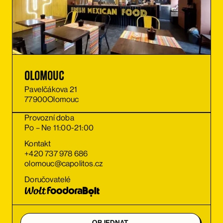
Olomouc
Pavelčákova 21
77900
Olomouc
Provozní doba
Po – Ne 11:00-21:00
Kontakt
+420 737 978 686
olomouc@capolitos.cz
Doručovatelé
OBJEDNAT