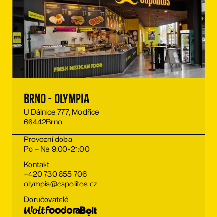
Brno - Olympia
U Dálnice 777, Modřice
66442
Brno
Provozní doba
Po – Ne 9:00-21:00
Kontakt
+420 730 855 706
olympia@capolitos.cz
Doručovatelé