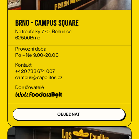
Brno - Campus Square
Netroufalky 770, Bohunice
62500
Brno
Provozní doba
Po – Ne 9:00-20:00
Kontakt
+420 733 674 007
campus@capolitos.cz
Doručovatelé
OBJEDNAT