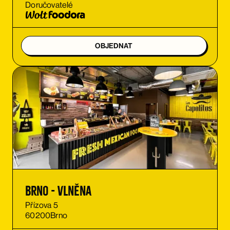
Doručovatelé
OBJEDNAT
Brno - Vlněna
Přízova 5
60200
Brno