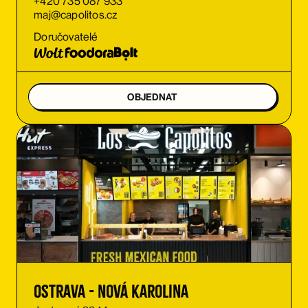
+420 735 087 933
maj@capolitos.cz
Doručovatelé
OBJEDNAT
Ostrava - Nová Karolina