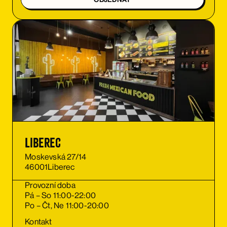
Liberec
Moskevská 27/14
46001
Liberec
Provozní doba
Pá – So 11:00-22:00
Po – Čt, Ne 11:00-20:00
Kontakt