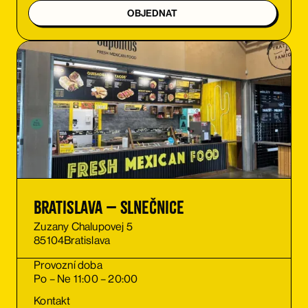
OBJEDNAT
Bratislava – Slnečnice
Zuzany Chalupovej 5
85104
Bratislava
Provozní doba
Po – Ne 11:00 – 20:00
Kontakt