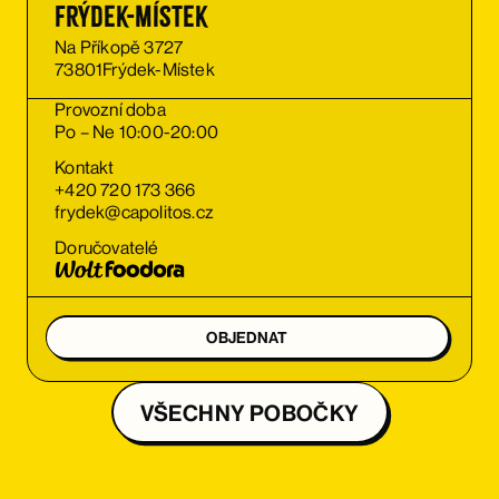
Frýdek-Místek
Na Příkopě 3727
73801
Frýdek-Místek
Provozní doba
Po – Ne 10:00-20:00
Kontakt
+420 720 173 366
frydek@capolitos.cz
Doručovatelé
OBJEDNAT
VŠECHNY POBOČKY