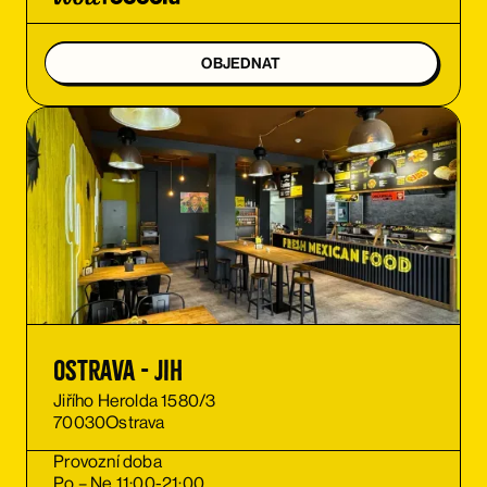
OBJEDNAT
Ostrava - Jih
Jiřího Herolda 1580/3
70030
Ostrava
Provozní doba
Po – Ne 11:00-21:00