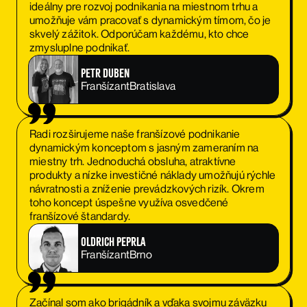
ideálny pre rozvoj podnikania na miestnom trhu a
umožňuje vám pracovať s dynamickým tímom, čo je
skvelý zážitok. Odporúčam každému, kto chce
zmysluplne podnikať.
Petr Duben
Franšízant
Bratislava
Radi rozširujeme naše franšízové podnikanie
dynamickým konceptom s jasným zameraním na
miestny trh. Jednoduchá obsluha, atraktívne
produkty a nízke investičné náklady umožňujú rýchle
návratnosti a zníženie prevádzkových rizík. Okrem
toho koncept úspešne využíva osvedčené
franšízové štandardy.
Oldrich Peprla
Franšízant
Brno
Začínal som ako brigádník a vďaka svojmu záväzku