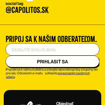
social tag
@capolitos.sk
Pripoj sa k našim odberateľom.
Pripojte sa k nášmu bulletinu a získajte najnovšie správy a kupóny len
pre vás. Odoslaním e-mailu súhlasíte
spracovaním osobných
údajov
.
Objednať