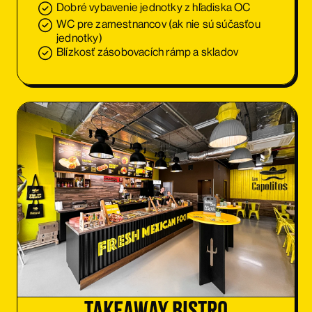
Dobré vybavenie jednotky z hľadiska OC
WC pre zamestnancov (ak nie sú súčasťou
jednotky)
Blízkosť zásobovacích rámp a skladov
takeaway BISTRO