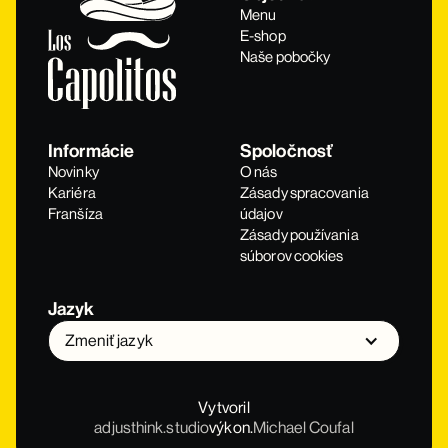
Menu
E-shop
Naše pobočky
Informácie
Spoločnosť
Novinky
O nás
Kariéra
Zásady spracovania
Franšíza
údajov
Zásady používania
súborov cookies
Jazyk
Zmeniť jazyk
Vytvoril
adjusthink.studio
výkon.
Michael Coufal