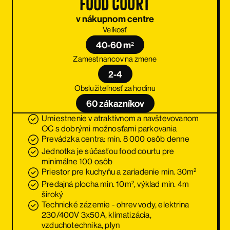
food court
v nákupnom centre
Veľkosť
40-60 m²
Zamestnancov na zmene
2-4
Obslužiteľnosť za hodinu
60 zákazníkov
Umiestnenie v atraktívnom a navštevovanom
OC s dobrými možnosťami parkovania
Prevádzka centra: min. 8 000 osôb denne
Jednotka je súčasťou food courtu pre
minimálne 100 osôb
Priestor pre kuchyňu a zariadenie min. 30m²
Predajná plocha min. 10m², výklad min. 4m
široký
Technické zázemie - ohrev vody, elektrina
230/400V 3x50A, klimatizácia,
vzduchotechnika, plyn