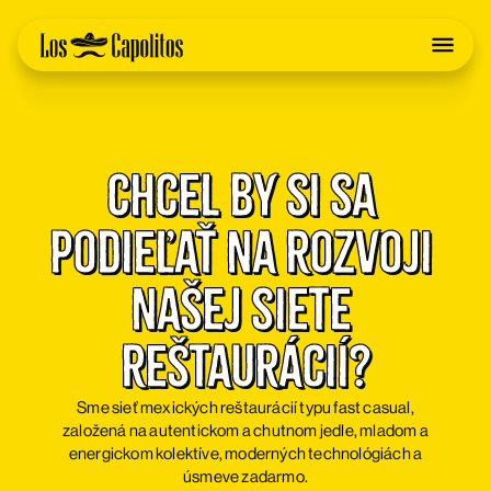
Chcel by si sa 
podieľať na rozvoji 
našej siete 
reštaurácií?
Sme sieť mexických reštaurácií typu fast casual,
založená na autentickom a chutnom jedle, mladom a
energickom kolektíve, moderných technológiách a
úsmeve zadarmo.