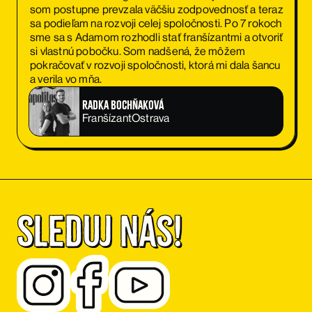
som postupne prevzala väčšiu zodpovednosť a teraz
sa podieľam na rozvoji celej spoločnosti. Po 7 rokoch
sme sa s Adamom rozhodli stať franšízantmi a otvoriť
si vlastnú pobočku. Som nadšená, že môžem
pokračovať v rozvoji spoločnosti, ktorá mi dala šancu
a verila vo mňa.
Radka Bochňaková
Franšízant
Ostrava
Sleduj nás!