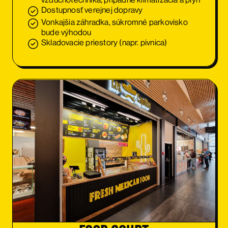
Dostupnosť verejnej dopravy
Vonkajšia záhradka, súkromné parkovisko
bude výhodou
Skladovacie priestory (napr. pivnica)