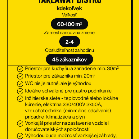
kdekoľvek
Veľkosť
60-100 m²
Zamestnancov na zmene
2-4
Obslužiteľnosť za hodinu
45 zákazníkov
Priestor pre kuchyňu a zariadenie min. 30m²
Priestor pre zákazníka min. 20m²
WC nie je nutné, ale je výhodou
Ideálne schválené pre gastro podnikanie
Inžinierske siete - teplovodné alebo lokálne
kúrenie, elektrina 230/400V 3x50A,
vzduchotechnika (minimálne odsávanie),
prípadne klimatizácia a plyn
Vonkajší priestor na zastavenie vozidiel
doručovateľských spoločností
Výhodou bude možnosť vonkajšej záhrady,