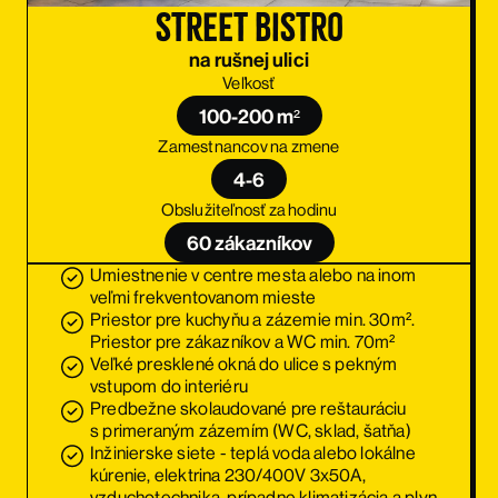
street bistro
na rušnej ulici
Veľkosť
100-200 m²
Zamestnancov na zmene
4-6
Obslužiteľnosť za hodinu
60 zákazníkov
Umiestnenie v centre mesta alebo na inom
veľmi frekventovanom mieste
Priestor pre kuchyňu a zázemie min. 30m².
Priestor pre zákazníkov a WC min. 70m²
Veľké presklené okná do ulice s pekným
vstupom do interiéru
Predbežne skolaudované pre reštauráciu
s primeraným zázemím (WC, sklad, šatňa)
Inžinierske siete - teplá voda alebo lokálne
kúrenie, elektrina 230/400V 3x50A,
vzduchotechnika, prípadne klimatizácia a plyn