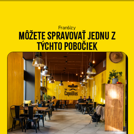
Franšízy
Môžete spravovať jednu z
týchto pobočiek