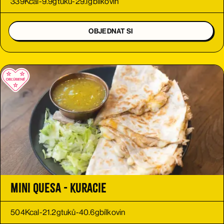
339
Kcal
-
9.9
g
tuků
-
29.1
g
bílkovin
OBJEDNAT SI
Mini Quesa - kuracie
504
Kcal
-
21.2
g
tuků
-
40.6
g
bílkovin