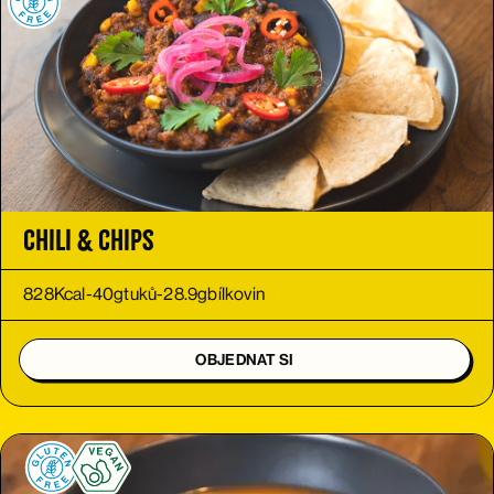
Chili & chips
828
Kcal
-
40
g
tuků
-
28.9
g
bílkovin
OBJEDNAT SI