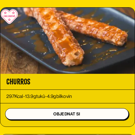
Churros
297
Kcal
-
13.9
g
tuků
-
4.9
g
bílkovin
OBJEDNAT SI