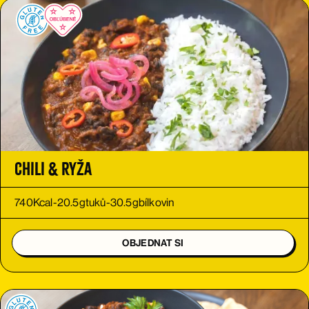
Chili & ryža
740
Kcal
-
20.5
g
tuků
-
30.5
g
bílkovin
OBJEDNAT SI