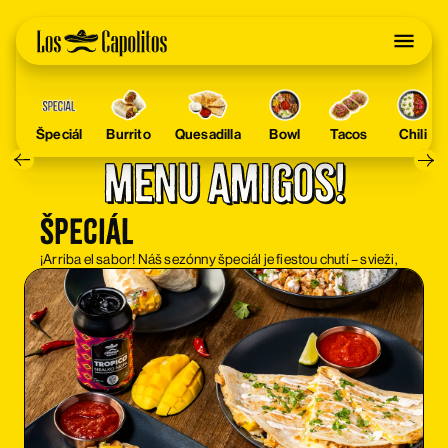
Špeciál
Burrito
Quesadilla
Bowl
Tacos
Chili
Menu Amigos!
Špeciál
¡Arriba el sabor! Náš sezónny špeciál je fiestou chutí – svieži,
nápaditý a s prekvapením v každom súste. Nebojíme sa
experimentovať – či už ide o pikantný twist, nečakanú ovocnú
salsu alebo streetfoodovú klasiku v novom šate. Ochutnaj,
kým nezmizne!