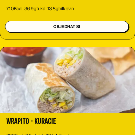
710
Kcal
-
36.9
g
tuků
-
13.8
g
bílkovin
OBJEDNAT SI
Wrapito - kuracie