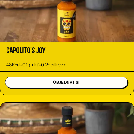
Capolito's Joy
48
Kcal
-
0.1
g
tuků
-
0.2
g
bílkovin
OBJEDNAT SI