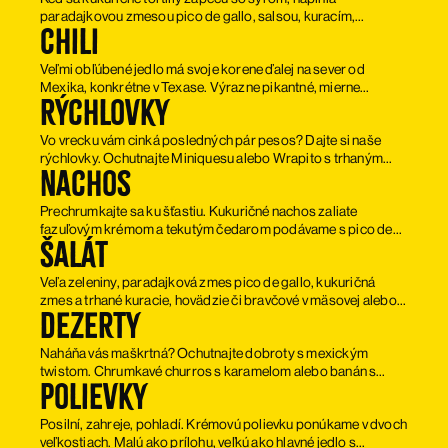
paradajkovou zmesou pico de gallo, salsou, kuracím,
Chili
hovädzím či bravčovým mäsom v mäsovej a trhaným
jackfruitom alebo pinto fazuľami v bezmäsej verzii, vzniknú
Veľmi obľúbené jedlo má svoje korene ďalej na sever od
tacos. Pokvapkajte limetkou, pridajte koriander a užite si
Mexika, konkrétne v Texase. Výrazne pikantné, mierne
koncert chutí.
Rýchlovky
korenisté.
Vo vrecku vám cinká posledných pár pesos? Dajte si naše
rýchlovky. Ochutnajte Miniquesu alebo Wrapito s trhaným
Nachos
kuracím či hovädzím. Podávame s nachos a salsou.
Prechrumkajte sa ku šťastiu. Kukuričné ​​nachos zaliate
fazuľovým krémom a tekutým čedarom podávame s pico de
Šalát
gallo, kukuričnou zmesou, čerstvým koriandrom, jalapeños,
nakladanou cibuľkou a salsou podľa výberu.
Veľa zeleniny, paradajková zmes pico de gallo, kukuričná
zmes a trhané kuracie, hovädzie či bravčové v mäsovej alebo
Dezerty
trhaný jackfruit či pinto fazuľa v bezmäsitej verzii. K tomu
jalapeños papričky, syr, čerstvý koriander a nakladaná
Naháňa vás maškrtná? Ochutnajte dobroty s mexickým
cibuľka. To je náš šalát po mexicku.
twistom. Chrumkavé churros s karamelom alebo banán s
Polievky
čokoládou v tortille spoľahlivo osladí deň.
Posilní, zahreje, pohladí. Krémovú polievku ponúkame v dvoch
veľkostiach. Malú ako prílohu, veľkú ako hlavné jedlo s