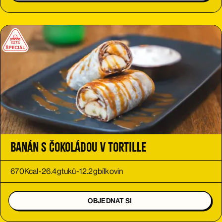
Banán s čokoládou v tortille
670
Kcal
-
26.4
g
tuků
-
12.2
g
bílkovin
OBJEDNAT SI