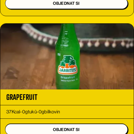
OBJEDNAT SI
Grapefruit
37
Kcal
-
0
g
tuků
-
0
g
bílkovin
OBJEDNAT SI