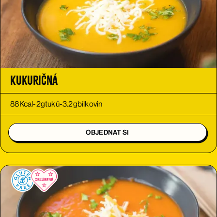
Kukuričná
88
Kcal
-
2
g
tuků
-
3.2
g
bílkovin
OBJEDNAT SI