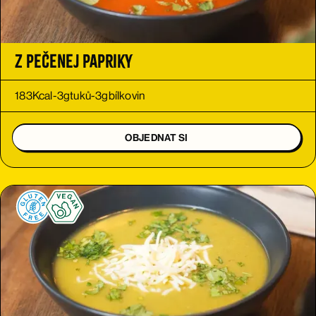
Z pečenej papriky
183
Kcal
-
3
g
tuků
-
3
g
bílkovin
OBJEDNAT SI