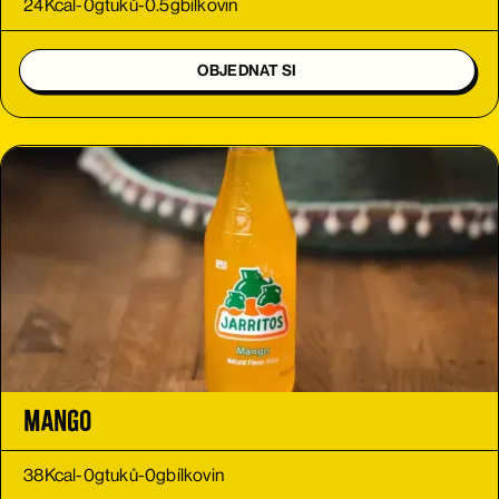
24
Kcal
-
0
g
tuků
-
0.5
g
bílkovin
OBJEDNAT SI
Mango
38
Kcal
-
0
g
tuků
-
0
g
bílkovin