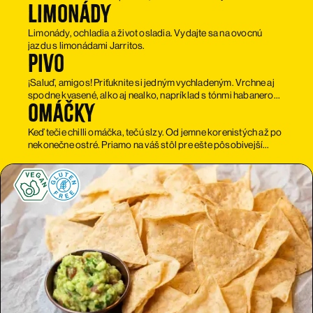
Limonády
poriadnou porciou nachos, syra, jalapeños a koriandra.
Každý deň iná, každý deň jedinečná.
Limonády, ochladia a život osladia. Vydajte sa na ovocnú
jazdu s limonádami Jarritos.
Pivo
¡Saluď, amigos! Priťuknite si jedným vychladeným. Vrchne aj
spodne kvasené, alko aj nealko, napríklad s tónmi habanero
Omáčky
papričiek alebo manga a maracuj.
Keď tečie chilli omáčka, tečú slzy. Od jemne korenistých až po
nekonečne ostré. Priamo na váš stôl pre ešte pôsobivejší
zážitok z jedla.