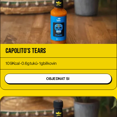
Capolito's Tears
109
Kcal
-
0.6
g
tuků
-
1
g
bílkovin
OBJEDNAT SI