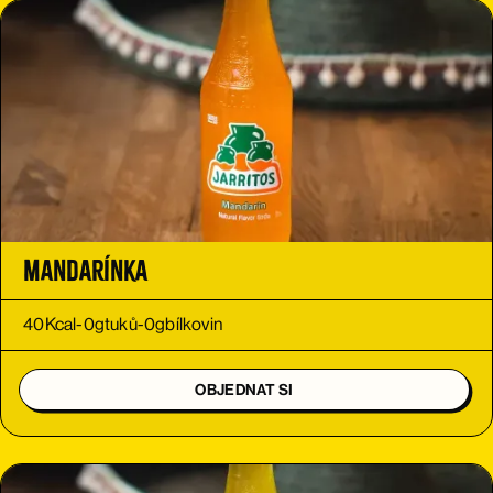
Mandarínka
40
Kcal
-
0
g
tuků
-
0
g
bílkovin
OBJEDNAT SI