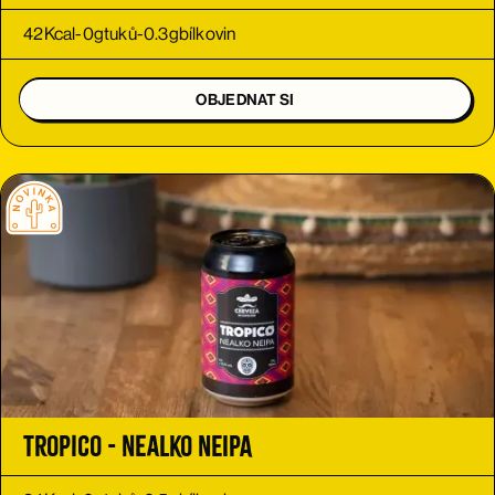
42
Kcal
-
0
g
tuků
-
0.3
g
bílkovin
OBJEDNAT SI
Tropico - nealko NEIPA