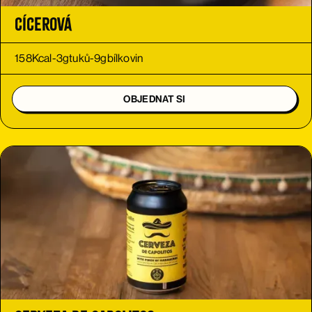
Cícerová
158
Kcal
-
3
g
tuků
-
9
g
bílkovin
OBJEDNAT SI