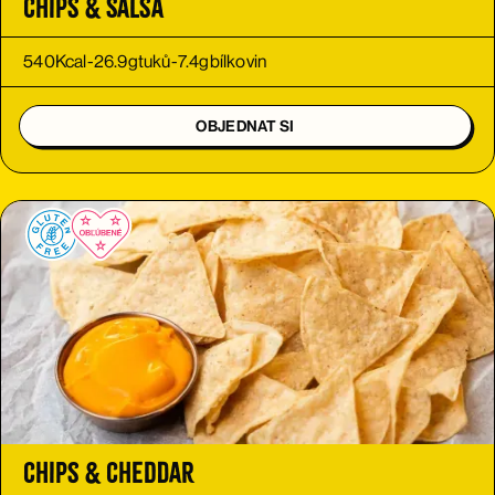
Chips & Salsa
540
Kcal
-
26.9
g
tuků
-
7.4
g
bílkovin
OBJEDNAT SI
Chips & Cheddar