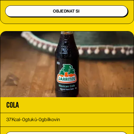
OBJEDNAT SI
Cola
37
Kcal
-
0
g
tuků
-
0
g
bílkovin