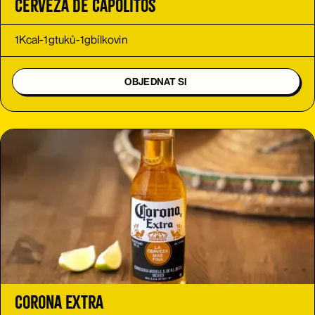
Cerveza de Capolitos
1
Kcal
-
1
g
tuků
-
1
g
bílkovin
OBJEDNAT SI
Corona Extra