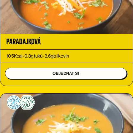
Paradajková
105
Kcal
-
0.3
g
tuků
-
3.6
g
bílkovin
OBJEDNAT SI