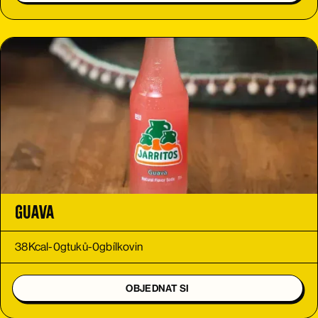
Guava
38
Kcal
-
0
g
tuků
-
0
g
bílkovin
OBJEDNAT SI