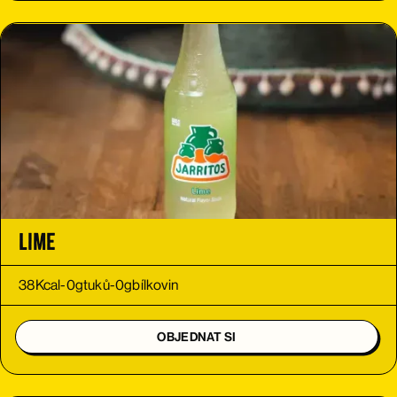
Lime
38
Kcal
-
0
g
tuků
-
0
g
bílkovin
OBJEDNAT SI