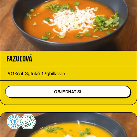
Fazuľová
201
Kcal
-
3
g
tuků
-
12
g
bílkovin
OBJEDNAT SI