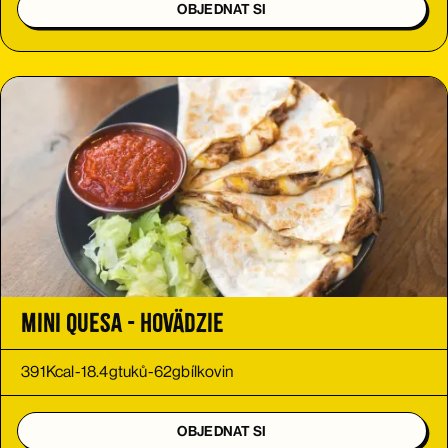
OBJEDNAT SI
Mini Quesa - hovädzie
391
Kcal
-
18.4
g
tuků
-
62
g
bílkovin
OBJEDNAT SI