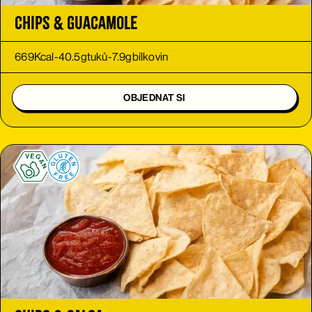
Chips & Guacamole
669
Kcal
-
40.5
g
tuků
-
7.9
g
bílkovin
OBJEDNAT SI