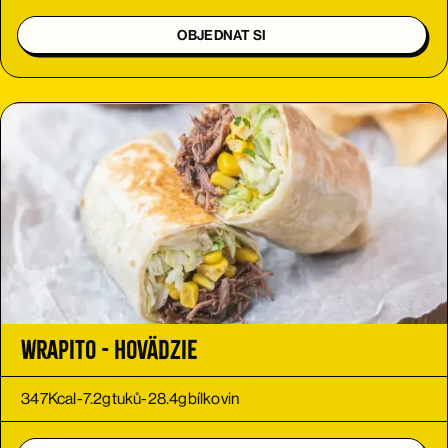
OBJEDNAT SI
Wrapito - hovädzie
347
Kcal
-
7.2
g
tuků
-
28.4
g
bílkovin