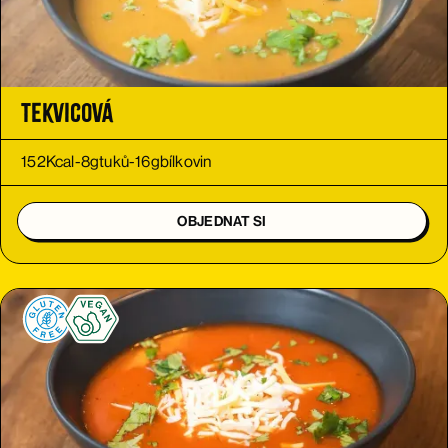
Tekvicová
152
Kcal
-
8
g
tuků
-
16
g
bílkovin
OBJEDNAT SI