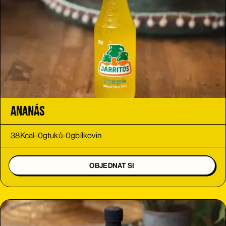
Ananás
38
Kcal
-
0
g
tuků
-
0
g
bílkovin
OBJEDNAT SI