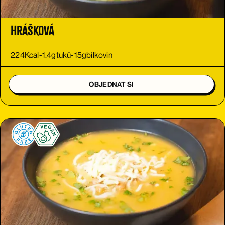
Hrášková
224
Kcal
-
1.4
g
tuků
-
15
g
bílkovin
OBJEDNAT SI