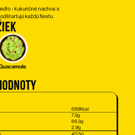
edlo - kukuričné nachos s
dštartujú každú fiestu.
žiek
Guacamole
hodnoty
669
Kcal
7.9
g
66.3
g
2.9
g
v
40.5
g