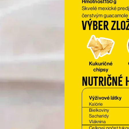
Hmotnost
150 g
Skvelé mexické predj
čerstvým guacamole o
Výber zlo
Kukuričné
chipsy
Nutričné 
Výživové látky
Kalórie
Bielkoviny
Sacharidy
Vláknina
Celkový počet tuko