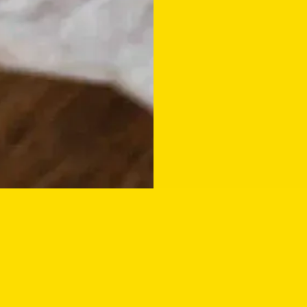
 VÝŽIVNÉ JEDLO
VARÍME Z ČERSTVÝCH S
¡Viva México!