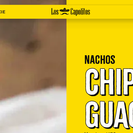
CIE
Nachos
Chip
Gua