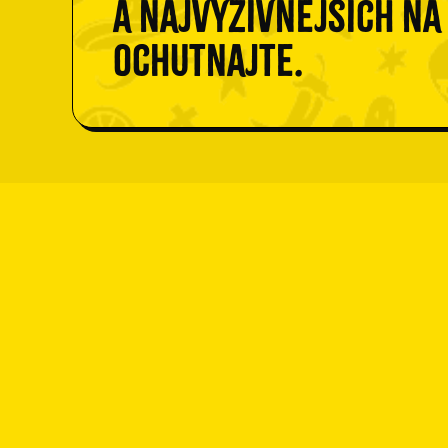
a najvýživnejších na
Ochutnajte.