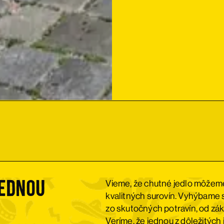
jednou
Vieme, že chutné jedlo môžeme 
kvalitných surovín. Vyhýbame 
zo skutočných potravín, od zák
Veríme, že jednou z dôležitých i