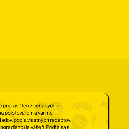
pripraviť len z čerstvých a
sa polotovarom a varíme
ladov, podľa vlastných receptov.
ngrediencií je vášeň. Príďte sa s