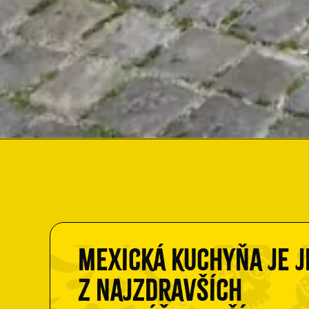
Mexická kuchyňa je 
z najzdravších