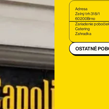
Adresa
Zelný trh 318/1
60200
Brno
Zariadenie pobočie
Catering
Zahradka
OSTATNÉ PO