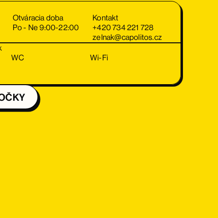
Otváracia doba
Kontakt
Po - Ne 9:00-22:00
+420 734 221 728
zelnak@capolitos.cz
k
WC
Wi-Fi
BOČKY