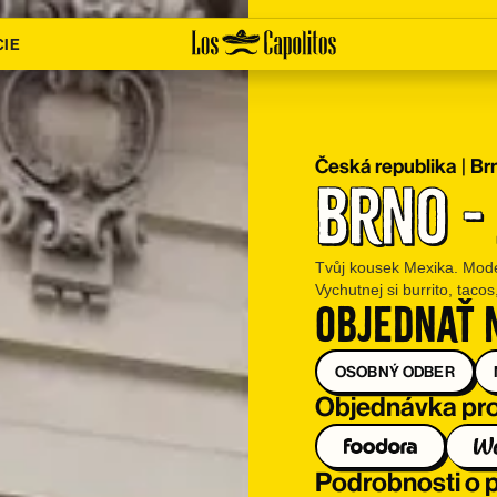
CIE
Česká republika
|
Br
Brno -
Tvůj kousek Mexika. Moder
Vychutnej si burrito, taco
Objednať 
OSOBNÝ ODBER
Objednávka pro
Podrobnosti o