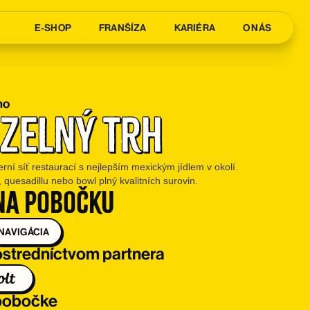
E-SHOP
FRANŠÍZA
KARIÉRA
O NÁS
no
 Zelný trh
ní síť restaurací s nejlepším mexickým jídlem v okolí.
s, quesadillu nebo bowl plný kvalitních surovin.
na pobočku
NAVIGÁCIA
stredníctvom partnera
 pobočke