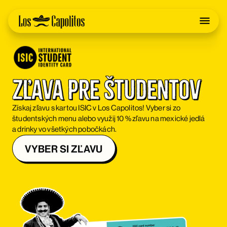
Zľava pre študentov
Získaj zľavu s kartou ISIC v Los Capolitos! Vyber si zo
študentských menu alebo využij 10 % zľavu na mexické jedlá
a drinky vo všetkých pobočkách.
VYBER SI ZĽAVU