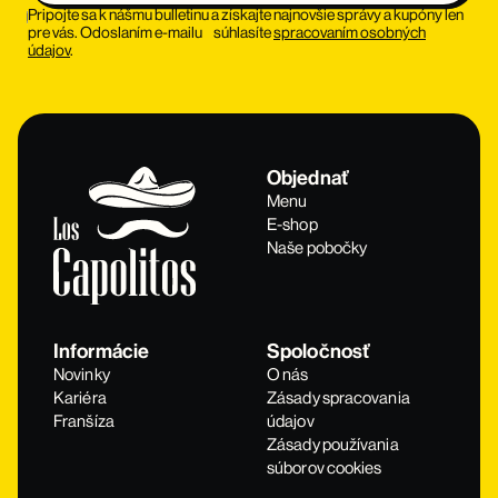
Pripojte sa k nášmu bulletinu a získajte najnovšie správy a kupóny len
pre vás. Odoslaním e-mailu súhlasíte
spracovaním osobných
údajov
.
Objednať
Menu
E-shop
Naše pobočky
Informácie
Spoločnosť
Novinky
O nás
Kariéra
Zásady spracovania
Franšíza
údajov
Zásady používania
súborov cookies