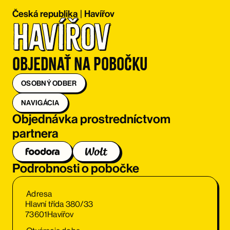
Česká republika
|
Havířov
Havířov
Objednať na pobočku
OSOBNÝ ODBER
NAVIGÁCIA
Objednávka prostredníctvom
partnera
Podrobnosti o pobočke
Adresa
Hlavní třída 380/33
73601
Havířov