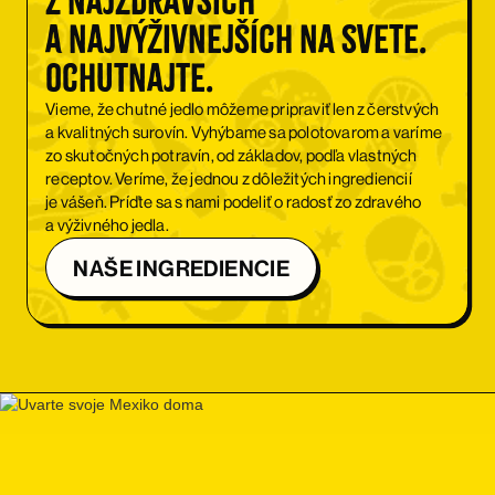
z najzdravších
a najvýživnejších na svete.
Ochutnajte.
Vieme, že chutné jedlo môžeme pripraviť len z čerstvých
a kvalitných surovín. Vyhýbame sa polotovarom a varíme
zo skutočných potravín, od základov, podľa vlastných
receptov. Veríme, že jednou z dôležitých ingrediencií
je vášeň. Príďte sa s nami podeliť o radosť zo zdravého
a výživného jedla.
NAŠE INGREDIENCIE