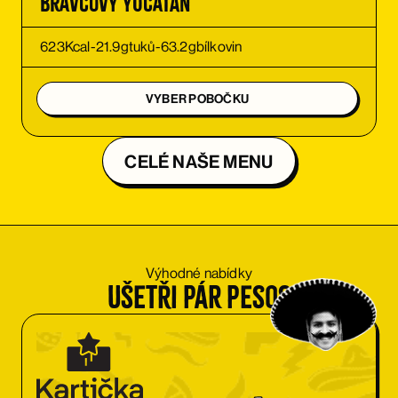
Bravčový Yucatán
623
Kcal
-
21.9
g
tuků
-
63.2
g
bílkovin
VYBER POBOČKU
CELÉ NAŠE MENU
Výhodné nabídky
Ušetři pár pesos