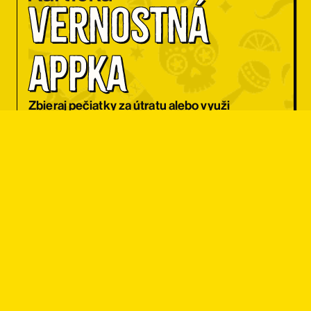
Vernostná 
appka
Zbieraj pečiatky za útratu alebo využi
každý deň iný kupón na zľavu.
CHCEM APKU
Zľava pre 