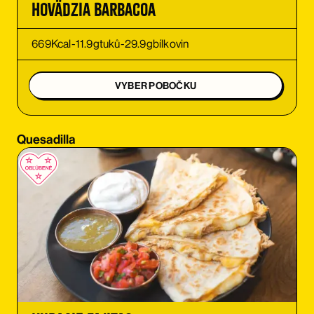
Hovädzia Barbacoa
OBJEDNAŤ
669
Kcal
-
11.9
g
tuků
-
29.9
g
bílkovin
OBJEDNAŤ
VYBER POBOČKU
OBJEDNAŤ
Quesadilla
OBJEDNAŤ
OBJEDNAŤ
OBJEDNAŤ
OBJEDNAŤ
OBJEDNAŤ