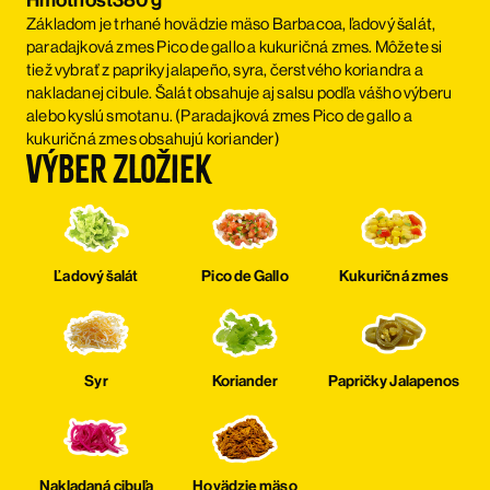
Základom je trhané hovädzie mäso Barbacoa, ľadový šalát,
paradajková zmes Pico de gallo a kukuričná zmes. Môžete si
tiež vybrať z papriky jalapeño, syra, čerstvého koriandra a
nakladanej cibule. Šalát obsahuje aj salsu podľa vášho výberu
alebo kyslú smotanu. (Paradajková zmes Pico de gallo a
kukuričná zmes obsahujú koriander)
Výber zložiek
Ľadový šalát
Pico de Gallo
Kukuričná zmes
Syr
Koriander
Papričky Jalapenos
Nakladaná cibuľa
Hovädzie mäso