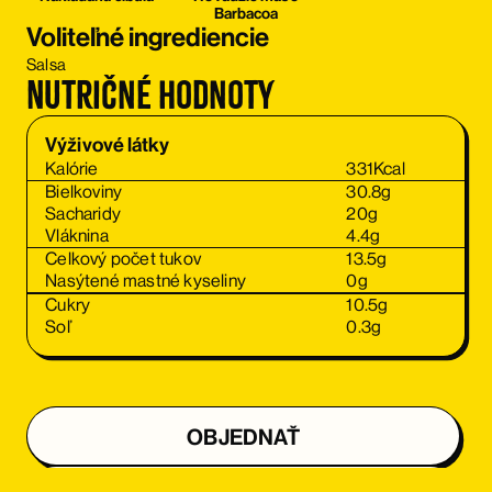
Barbacoa
Voliteľné ingrediencie
Salsa
Nutričné hodnoty
Výživové látky
Kalórie
331
Kcal
Bielkoviny
30.8
g
Sacharidy
20
g
Vláknina
4.4
g
Celkový počet tukov
13.5
g
Nasýtené mastné kyseliny
0
g
Cukry
10.5
g
Soľ
0.3
g
OBJEDNAŤ