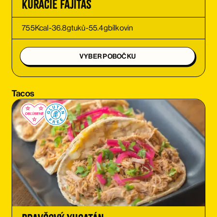
Kuracie Fajitas
OBJEDNAŤ
755
Kcal
-
36.8
g
tuků
-
55.4
g
bílkovin
OBJEDNAŤ
VYBER POBOČKU
OBJEDNAŤ
Tacos
OBJEDNAŤ
OBJEDNAŤ
OBJEDNAŤ
OBJEDNAŤ