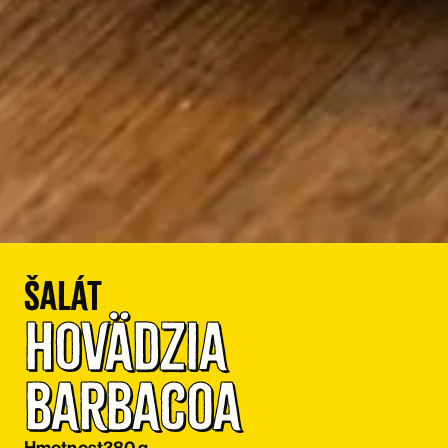
Šalát
Hovädzia 
Barbacoa
Hmotnost
380 g