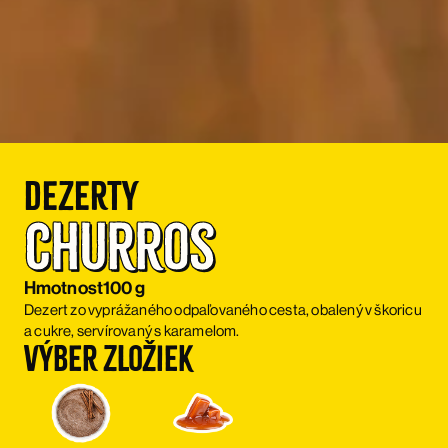
Dezerty
Churros
Hmotnost
100 g
Dezert zo vyprážaného odpaľovaného cesta, obalený v škoricu
a cukre, servírovaný s karamelom.
Výber zložiek