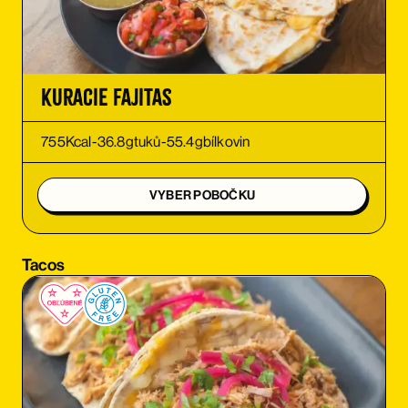
OBJEDNAŤ
OBJEDNAŤ
Kuracie Fajitas
OBJEDNAŤ
755
Kcal
-
36.8
g
tuků
-
55.4
g
bílkovin
OBJEDNAŤ
VYBER POBOČKU
OBJEDNAŤ
Tacos
OBJEDNAŤ
OBJEDNAŤ
OBJEDNAŤ