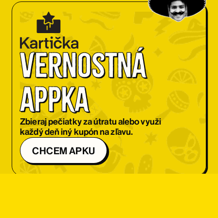
Vernostná 
appka
Zbieraj pečiatky za útratu alebo využi
každý deň iný kupón na zľavu.
CHCEM APKU