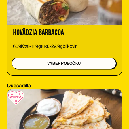
OBJEDNAŤ
OBJEDNAŤ
Hovädzia Barbacoa
OBJEDNAŤ
669
Kcal
-
11.9
g
tuků
-
29.9
g
bílkovin
OBJEDNAŤ
VYBER POBOČKU
OBJEDNAŤ
Quesadilla
OBJEDNAŤ
OBJEDNAŤ
OBJEDNAŤ