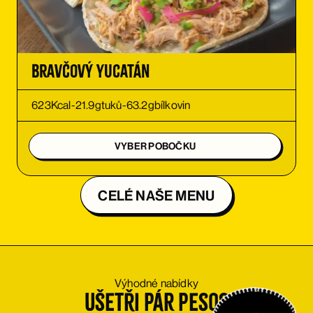
OBJEDNAŤ
Bravčový Yucatán
623
Kcal
-
21.9
g
tuků
-
63.2
g
bílkovin
VYBER POBOČKU
CELÉ NAŠE MENU
Výhodné nabídky
Ušetři pár pesos