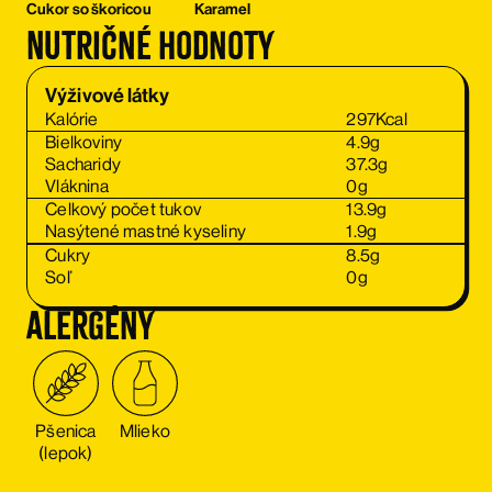
Cukor so škoricou
Karamel
Nutričné hodnoty
Výživové látky
Kalórie
297
Kcal
Bielkoviny
4.9
g
Sacharidy
37.3
g
Vláknina
0
g
Celkový počet tukov
13.9
g
Nasýtené mastné kyseliny
1.9
g
Cukry
8.5
g
Soľ
0
g
alergény
Pšenica
Mlieko
(lepok)