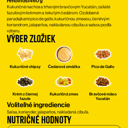
Hmotnost
460 g
Kukuričné nachos s trhaným bravčovým Yucatán, zaliaté
fazuľovým krémom a tekutým čedárom. Ozdobené
paradajkami pico de gallo, kukuričnou zmesou, čerstvým
koriandrom, jalapeños, nakladanou cibuľou a salsou podľa
výberu.
Výber zložiek
Kukuričné chipsy
Čedarová omáčka
Pico de Gallo
Krém z čiernej
Kukuričná zmes
Bravčové mäso
fazule
Yucatán
Voliteľné ingrediencie
Salsa, koriander, jalapeños, nakladaná cibuľa.
Nutričné hodnoty