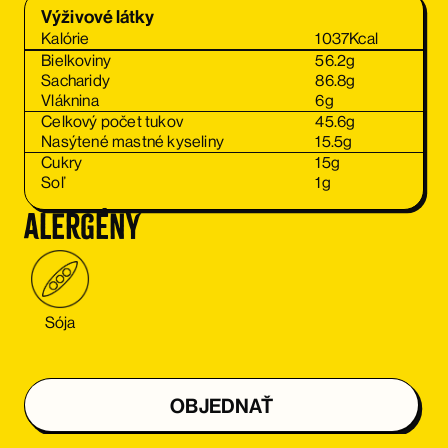
Výživové látky
Kalórie
1037
Kcal
Bielkoviny
56.2
g
Sacharidy
86.8
g
Vláknina
6
g
Celkový počet tukov
45.6
g
Nasýtené mastné kyseliny
15.5
g
Cukry
15
g
Soľ
1
g
alergény
Sója
OBJEDNAŤ