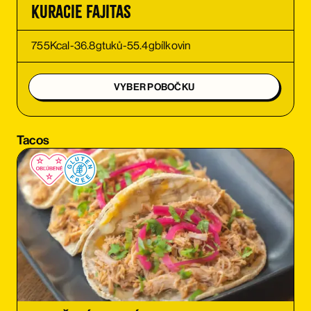
Kuracie Fajitas
OBJEDNAŤ
755
Kcal
-
36.8
g
tuků
-
55.4
g
bílkovin
OBJEDNAŤ
VYBER POBOČKU
OBJEDNAŤ
Tacos
OBJEDNAŤ
OBJEDNAŤ
OBJEDNAŤ
OBJEDNAŤ