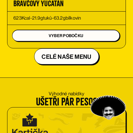
Bravčový Yucatán
623
Kcal
-
21.9
g
tuků
-
63.2
g
bílkovin
VYBER POBOČKU
CELÉ NAŠE MENU
Výhodné nabídky
Ušetři pár pesos