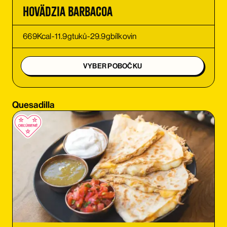
OBJEDNAŤ
Hovädzia Barbacoa
OBJEDNAŤ
669
Kcal
-
11.9
g
tuků
-
29.9
g
bílkovin
OBJEDNAŤ
VYBER POBOČKU
OBJEDNAŤ
Quesadilla
OBJEDNAŤ
OBJEDNAŤ
OBJEDNAŤ
OBJEDNAŤ
OBJEDNAŤ