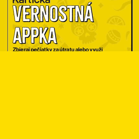
Vernostná 
appka
Zbieraj pečiatky za útratu alebo využi
každý deň iný kupón na zľavu.
CHCEM APKU
Zľava pre 