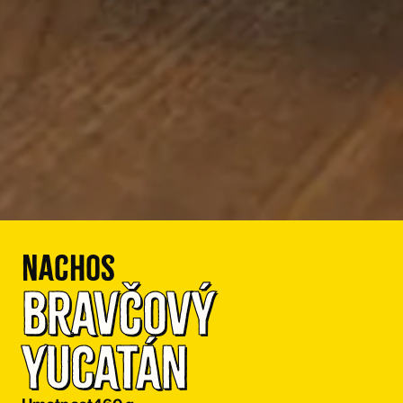
Nachos
Bravčový 
Yucatán