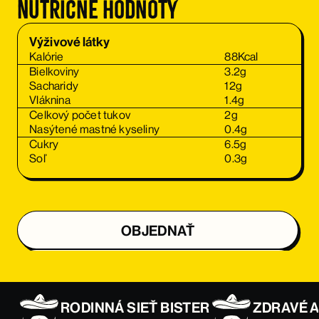
Nutričné hodnoty
Výživové látky
Kalórie
88
Kcal
Bielkoviny
3.2
g
Sacharidy
12
g
Vláknina
1.4
g
Celkový počet tukov
2
g
Nasýtené mastné kyseliny
0.4
g
Cukry
6.5
g
Soľ
0.3
g
OBJEDNAŤ
OBJEDNAŤ
RODINNÁ SIEŤ BISTER
ZDRAVÉ A
OBJEDNAŤ