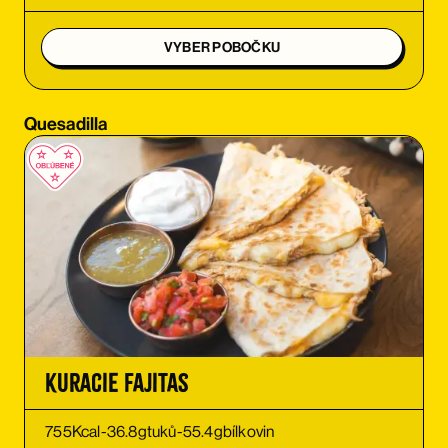
OBJEDNAŤ
VYBER POBOČKU
OBJEDNAŤ
Quesadilla
OBJEDNAŤ
OBJEDNAŤ
OBJEDNAŤ
OBJEDNAŤ
OBJEDNAŤ
Kuracie Fajitas
OBJEDNAŤ
755
Kcal
-
36.8
g
tuků
-
55.4
g
bílkovin