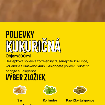
Polievky
Kukuričná
Objem
300 ml
Bezlepková polievka zo zeleniny, dusenej žltej kukurice,
koriandra a rímskeho kmínu. Ak chcete polievku priostriť,
pridajte si Jalapeños.
Výber zložiek
Syr
Koriander
Papričky Jalapenos