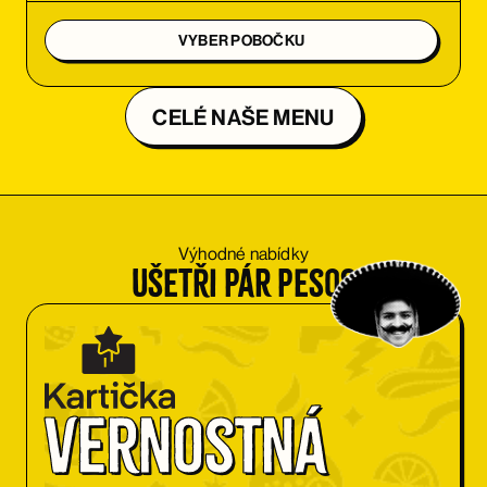
VYBER POBOČKU
CELÉ NAŠE MENU
Výhodné nabídky
Ušetři pár pesos
Vernostná 