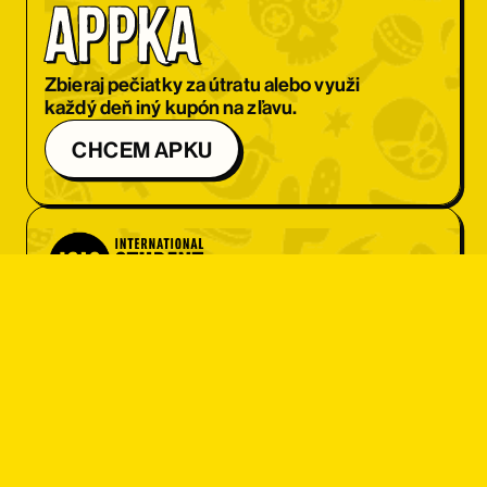
appka
Zbieraj pečiatky za útratu alebo využi
každý deň iný kupón na zľavu.
CHCEM APKU
Zľava pre 
študentov
Máš ISIC kartu? Super! Získaj menu
za fajn cenu alebo 10 % zľavu na celý