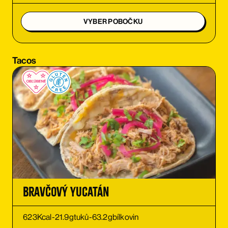
OBJEDNAŤ
VYBER POBOČKU
OBJEDNAŤ
Tacos
OBJEDNAŤ
OBJEDNAŤ
OBJEDNAŤ
OBJEDNAŤ
Bravčový Yucatán
623
Kcal
-
21.9
g
tuků
-
63.2
g
bílkovin