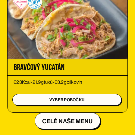
OBJEDNAŤ
OBJEDNAŤ
OBJEDNAŤ
Bravčový Yucatán
623
Kcal
-
21.9
g
tuků
-
63.2
g
bílkovin
VYBER POBOČKU
CELÉ NAŠE MENU