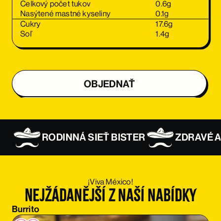
Celkový počet tukov
0.6
g
Nasýtené mastné kyseliny
0.1
g
Cukry
17.6
g
Soľ
1.4
g
OBJEDNAŤ
OBJEDNAŤ
RODINNÁ SIEŤ BISTER
ZDRAVÉ A
OBJEDNAŤ
OBJEDNAŤ
¡Viva México!
Nejžádanější z naší nabídky
OBJEDNAŤ
Burrito
OBJEDNAŤ