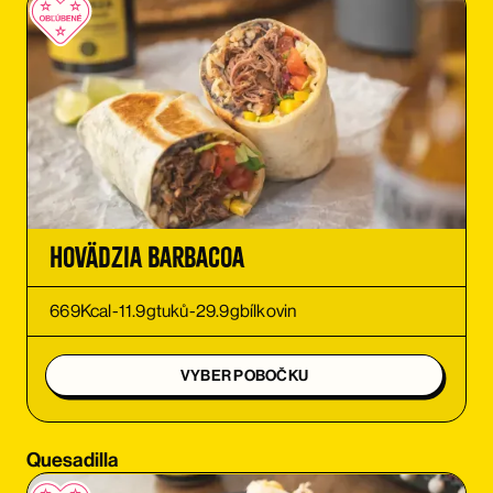
OBJEDNAŤ
OBJEDNAŤ
OBJEDNAŤ
OBJEDNAŤ
Hovädzia Barbacoa
OBJEDNAŤ
669
Kcal
-
11.9
g
tuků
-
29.9
g
bílkovin
OBJEDNAŤ
VYBER POBOČKU
OBJEDNAŤ
Quesadilla
OBJEDNAŤ