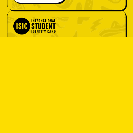
Zľava pre 
študentov
Máš ISIC kartu? Super! Získaj menu
za fajn cenu alebo 10 % zľavu na celý
účet.
SOM STUDENT