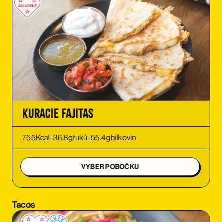
OBJEDNAŤ
OBJEDNAŤ
OBJEDNAŤ
OBJEDNAŤ
Kuracie Fajitas
OBJEDNAŤ
755
Kcal
-
36.8
g
tuků
-
55.4
g
bílkovin
OBJEDNAŤ
VYBER POBOČKU
OBJEDNAŤ
Tacos
OBJEDNAŤ