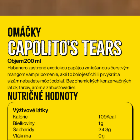
Omáčky
Capolito's Tears
Objem
200 ml
Habanero zastrené exotickou papájou zmiešanou s čerstvým
mangom vám pripomenie, aké to bolo jesť chilli prvýkrát a
slzám nebudete môcť odolať. Bez chemických konzervačných
látok, farbív, aróm a zahusťovadiel.
Nutričné hodnoty
Výživové látky
Kalórie
109
Kcal
Bielkoviny
1
g
Sacharidy
24.3
g
Vláknina
0
g