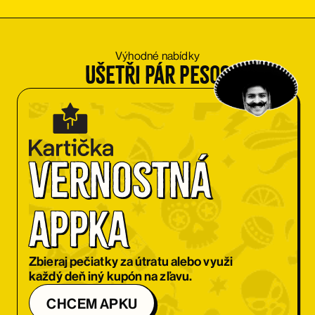
Výhodné nabídky
Ušetři pár pesos
Vernostná 
appka
Zbieraj pečiatky za útratu alebo využi
každý deň iný kupón na zľavu.
CHCEM APKU