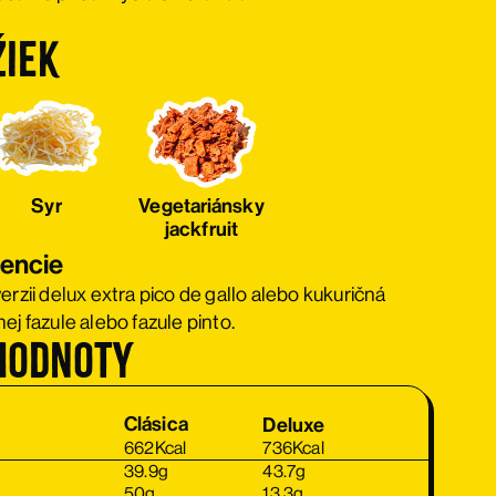
žiek
Syr
Vegetariánsky
jackfruit
iencie
erzii delux extra pico de gallo alebo kukuričná
ej fazule alebo fazule pinto.
hodnoty
Clásica
Clásica
Deluxe
Deluxe
662
Kcal
736
Kcal
39.9
g
43.7
g
50
g
13.3
g