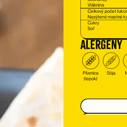
Vláknina
Celkový počet tuko
Nasýtené mastné ky
Cukry
Soľ
alergény
Pšenica
Sója
(lepok)