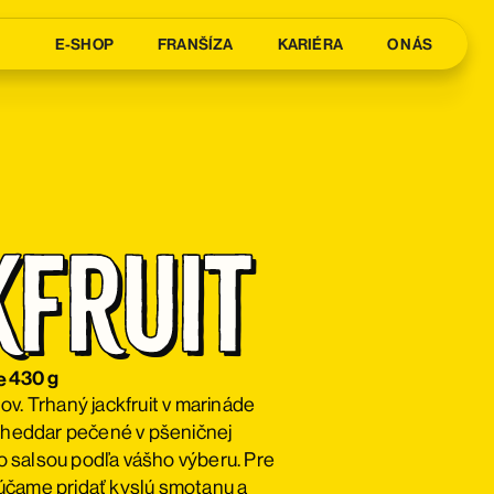
E-SHOP
FRANŠÍZA
KARIÉRA
O NÁS
kfruit
a
430 g
e
v. Trhaný jackfruit v marináde
 Cheddar pečené v pšeničnej
 so salsou podľa vášho výberu. Pre
účame pridať kyslú smotanu a