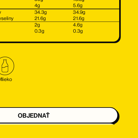
4
g
5.6
g
v
34.3
g
34.9
g
seliny
21.6
g
21.6
g
2
g
4.6
g
0.3
g
0.3
g
Mlieko
OBJEDNAŤ
OBJEDNAŤ