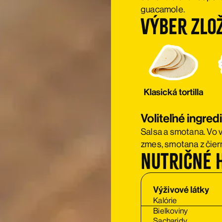
guacamole.
Výber zlo
Klasická tortilla
Voliteľné ingred
Salsa a smotana. Vo v
zmes, smotana z čiern
Nutričné 
Výživové látky
Kalórie
Bielkoviny
Sacharidy